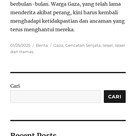
berbulan-bulan. Warga Gaza, yang telah lama
menderita akibat perang, kini harus kembali
menghadapi ketidakpastian dan ancaman yang
terus menghantui mereka.
Posted
Categories
Tags
01/25/2025
Berita
Gaza
,
Gencatan Senjata
,
Israel
,
Israel
on
dan Hamas
Cari
CARI
Recent Posts