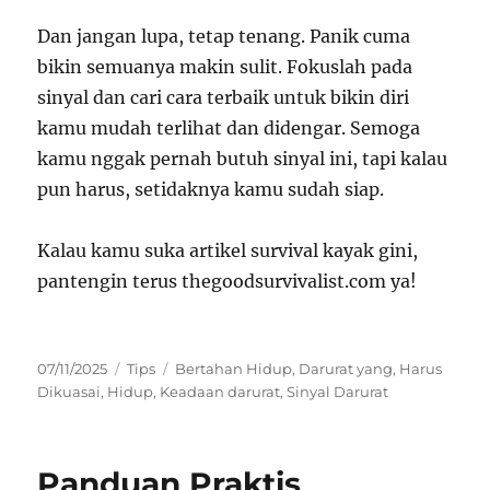
Dan jangan lupa, tetap tenang. Panik cuma
bikin semuanya makin sulit. Fokuslah pada
sinyal dan cari cara terbaik untuk bikin diri
kamu mudah terlihat dan didengar. Semoga
kamu nggak pernah butuh sinyal ini, tapi kalau
pun harus, setidaknya kamu sudah siap.
Kalau kamu suka artikel survival kayak gini,
pantengin terus thegoodsurvivalist.com ya!
Posted
Categories
Tags
07/11/2025
Tips
Bertahan Hidup
,
Darurat yang
,
Harus
on
Dikuasai
,
Hidup
,
Keadaan darurat
,
Sinyal Darurat
Panduan Praktis