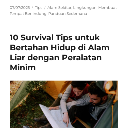
Posted
Categories
Tags
07/07/2025
Tips
Alam Sekitar
,
Lingkungan
,
Membuat
on
Tempat Berlindung
,
Panduan Sederhana
10 Survival Tips untuk
Bertahan Hidup di Alam
Liar dengan Peralatan
Minim