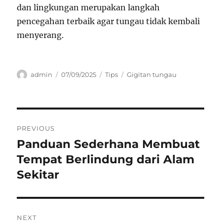
dan lingkungan merupakan langkah
pencegahan terbaik agar tungau tidak kembali
menyerang.
Author
Posted
Categories
Tags
admin
07/09/2025
Tips
Gigitan tungau
on
Navigasi
PREVIOUS
pos
Panduan Sederhana Membuat
Previous
post:
Tempat Berlindung dari Alam
Sekitar
NEXT