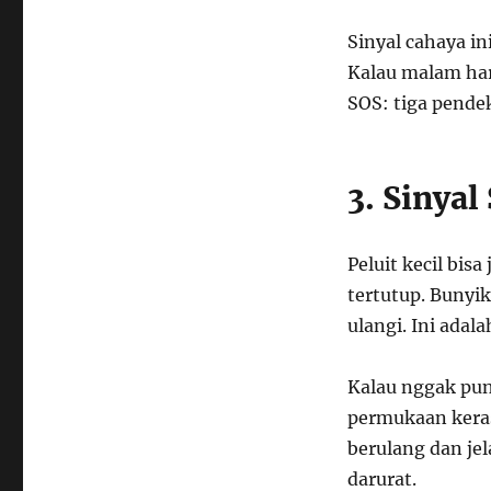
Sinyal cahaya in
Kalau malam har
SOS: tiga pendek
3. Sinyal
Peluit kecil bis
tertutup. Bunyik
ulangi. Ini adal
Kalau nggak pun
permukaan keras 
berulang dan jel
darurat.