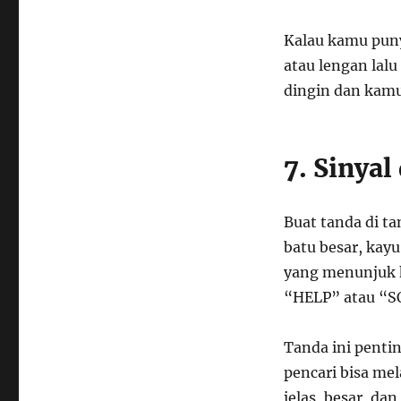
Kalau kamu puny
atau lengan lal
dingin dan kamu
7. Sinya
Buat tanda di t
batu besar, kayu
yang menunjuk ke
“HELP” atau “SO
Tanda ini penti
pencari bisa mel
jelas, besar, dan