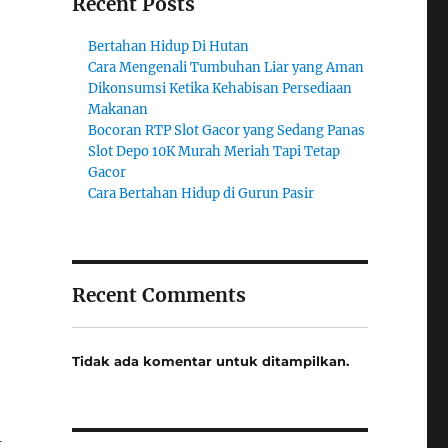
Recent Posts
Bertahan Hidup Di Hutan
Cara Mengenali Tumbuhan Liar yang Aman
Dikonsumsi Ketika Kehabisan Persediaan
Makanan
Bocoran RTP Slot Gacor yang Sedang Panas
Slot Depo 10K Murah Meriah Tapi Tetap
Gacor
Cara Bertahan Hidup di Gurun Pasir
Recent Comments
Tidak ada komentar untuk ditampilkan.
g