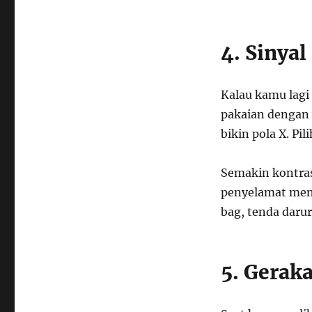
4. Sinyal
Kalau kamu lagi 
pakaian dengan 
bikin pola X. Pi
Semakin kontra
penyelamat mene
bag, tenda darur
5. Gerak