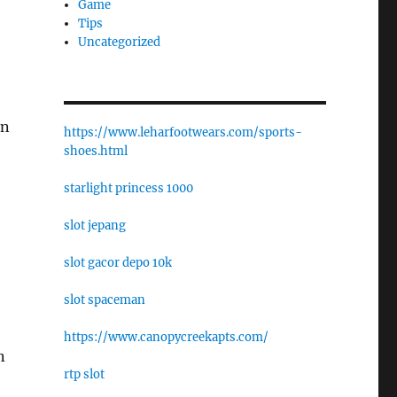
Game
Tips
Uncategorized
an
https://www.leharfootwears.com/sports-
shoes.html
starlight princess 1000
slot jepang
slot gacor depo 10k
slot spaceman
https://www.canopycreekapts.com/
n
rtp slot